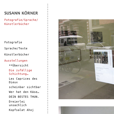
Fotografie/Sprache/
Künstlerbücher
Fotografie
Sprache/Texte
Künstlerbücher
Ausstellungen
**Übersicht
Die zufällige
Schichtung…
Les Caprices des
Dieux
scheinbar sichtbar
Wer hat den Käse…
DEIN BESTES THUN.
Dreierlei
unsachlich
Kopfsalat Ahoj