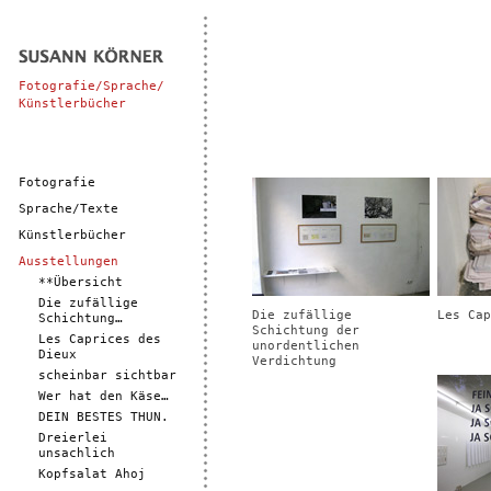
Fotografie/Sprache/
Künstlerbücher
Fotografie
Sprache/Texte
Künstlerbücher
Ausstellungen
**Übersicht
Die zufällige
Die zufällige
Les Cap
Schichtung…
Schichtung der
Les Caprices des
unordentlichen
Dieux
Verdichtung
scheinbar sichtbar
Wer hat den Käse…
DEIN BESTES THUN.
Dreierlei
unsachlich
Kopfsalat Ahoj